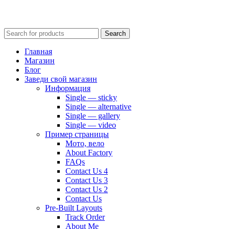
Search
Главная
Магазин
Блог
Заведи свой магазин
Информация
Single — sticky
Single — alternative
Single — gallery
Single — video
Пример страницы
Мото, вело
About Factory
FAQs
Contact Us 4
Contact Us 3
Contact Us 2
Contact Us
Pre-Built Layouts
Track Order
About Me