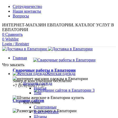
Сртрудничество
Наши контакты
Вопросы
ИНТЕРНЕТ-МАГАЗИН ЕВПАТОРИИ. КАТАЛОГ УСЛУГ В
ЕВПАТОРИИ
0
Сравнить
0
Wishlist
Login / Register
Главная
Что заказать
Сварочные работы в Евпатории
Женская одежда
Замер и консультации бесплатно
Верхняя одежда
+7 (978) 026 77 37
Платья
Тпы
Создание сайтов
Костюмы
Спортивные
Классические
Штаны