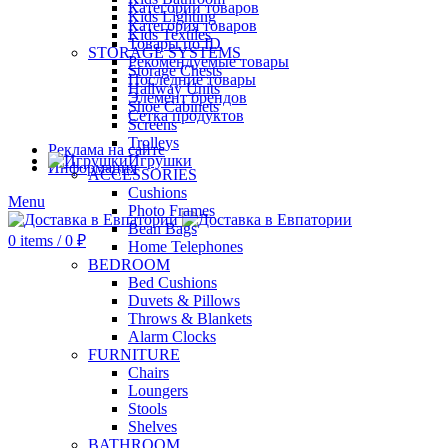
Категории товаров
Kids Lighting
Категория товаров
Kids Textiles
Товары по ID
STORAGE SYSTEMS
Рекомендуемые товары
Storage Chests
Последние товары
Hallway Units
Элемент брендов
Shoe Cabinets
Сетка продуктов
Screens
Trolleys
Реклама на сайте
Игрушки
Информация
ACCESSORIES
Cushions
Menu
Photo Frames
Bean Bags
0
items
/
0
₽
Home Telephones
BEDROOM
Bed Cushions
Duvets & Pillows
Throws & Blankets
Alarm Clocks
FURNITURE
Chairs
Loungers
Stools
Shelves
BATHROOM