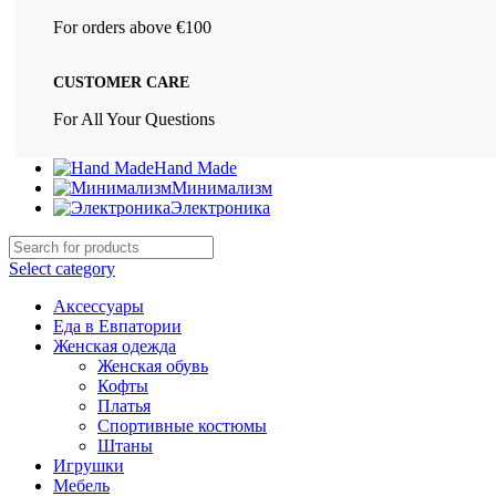
For orders above €100
CUSTOMER CARE
For All Your Questions
Hand Made
Минимализм
Электроника
Select category
Аксессуары
Еда в Евпатории
Женская одежда
Женская обувь
Кофты
Платья
Спортивные костюмы
Штаны
Игрушки
Мебель