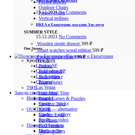
Мебельный в Колосках
Paving Blocks
Outdoor Chairs
15.12.2021
No Comments
Parasol Bases
Vertical trellises
ИКЕА в Евпатории, магазин Эль-хоум
SUMMER STYLE
15.12.2021
No Comments
Wooden single drawer
399
₽
Our Stores
Smart watches wood edition
599
₽
Полезное о Евпатории
Panton tunior chair
199
₽
New York
Купить еду
London SF
Рынки
Cockfosters BP
Ваш объект
Los Angeles
Ваш объект
Chicago
Ваш объект
Las Vegas
TOY
Заведи свой магазин
Kids Meal Time
Информация
Board Games & Puzzles
Single — sticky
Creative Toys
Single — alternative
OUTDOOR
Single — gallery
Garden Tools
Single — video
Pot Plants
Пример страницы
Bird Feeders
Мото, вело
Outdoor Toys