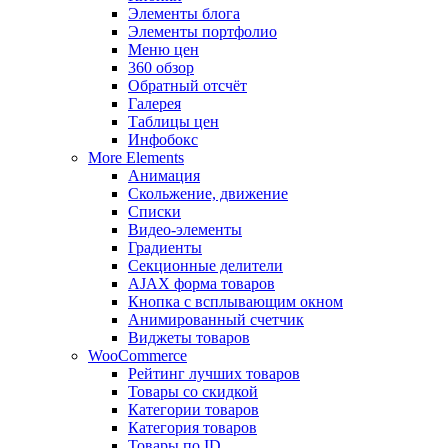
Элементы блога
Элементы портфолио
Меню цен
360 обзор
Обратный отсчёт
Галерея
Таблицы цен
Инфобокс
More Elements
Анимация
Скольжение, движение
Списки
Видео-элементы
Градиенты
Секционные делители
AJAX форма товаров
Кнопка с всплывающим окном
Анимированный счетчик
Виджеты товаров
WooCommerce
Рейтинг лучших товаров
Товары со скидкой
Категории товаров
Категория товаров
Товары по ID