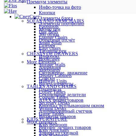
Премиум элементы
Инфо-точка на фото
Кнопки
Свет
Элементы блога
SOFAS AND ARMCHAIRS
Элементы портфолио
Footstools
Меню цен
Day Beds
360 обзор
Lounge Chairs
Обратный отсчёт
Small Sofas
Галерея
Easy chairs
Таблицы цен
CHESTS OF DRAWERS
Инфобокс
Bookcases
More Elements
Storage Walls
Анимация
Sideboards
Скольжение, движение
Display Cabinets
Списки
Hallway Units
Видео-элементы
TABLES AND CHAIRS
Градиенты
Coffee Tables
Секционные делители
Console Tables
AJAX форма товаров
Secretary Desks
Кнопка с всплывающим окном
Writing Desks
Анимированный счетчик
Game Tables
Виджеты товаров
KIDS FURNITURE
WooCommerce
Kids Bedroom
Рейтинг лучших товаров
Kids Armchairs
Товары со скидкой
Kids Bathroom