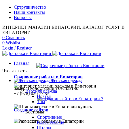
Сртрудничество
Наши контакты
Вопросы
ИНТЕРНЕТ-МАГАЗИН ЕВПАТОРИИ. КАТАЛОГ УСЛУГ В
ЕВПАТОРИИ
0
Сравнить
0
Wishlist
Login / Register
Главная
Что заказать
Сварочные работы в Евпатории
Женская одежда
Замер и консультации бесплатно
Верхняя одежда
+7 (978) 026 77 37
Платья
Тпы
Создание сайтов
Костюмы
Спортивные
Классические
Штаны