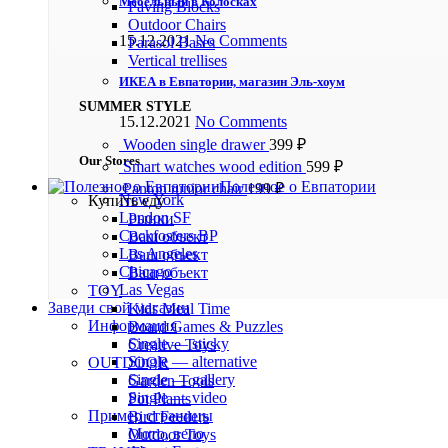
Мебельный в Колосках
Paving Blocks
Outdoor Chairs
15.12.2021
No Comments
Parasol Bases
Vertical trellises
ИКЕА в Евпатории, магазин Эль-хоум
SUMMER STYLE
15.12.2021
No Comments
Wooden single drawer
399
₽
Our Stores
Smart watches wood edition
599
₽
Полезное о Евпатории
Panton tunior chair
199
₽
New York
Купить еду
London SF
Рынки
Cockfosters BP
Ваш объект
Los Angeles
Ваш объект
Chicago
Ваш объект
Las Vegas
TOY
Заведи свой магазин
Kids Meal Time
Информация
Board Games & Puzzles
Single — sticky
Creative Toys
Single — alternative
OUTDOOR
Single — gallery
Garden Tools
Single — video
Pot Plants
Пример страницы
Bird Feeders
Мото, вело
Outdoor Toys