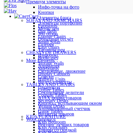
Премиум элементы
Инфо-точка на фото
Кнопки
Свет
Элементы блога
SOFAS AND ARMCHAIRS
Элементы портфолио
Footstools
Меню цен
Day Beds
360 обзор
Lounge Chairs
Обратный отсчёт
Small Sofas
Галерея
Easy chairs
Таблицы цен
CHESTS OF DRAWERS
Инфобокс
Bookcases
More Elements
Storage Walls
Анимация
Sideboards
Скольжение, движение
Display Cabinets
Списки
Hallway Units
Видео-элементы
TABLES AND CHAIRS
Градиенты
Coffee Tables
Секционные делители
Console Tables
AJAX форма товаров
Secretary Desks
Кнопка с всплывающим окном
Writing Desks
Анимированный счетчик
Game Tables
Виджеты товаров
KIDS FURNITURE
WooCommerce
Kids Bedroom
Рейтинг лучших товаров
Kids Armchairs
Товары со скидкой
Kids Bathroom