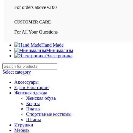
For orders above €100
CUSTOMER CARE
For All Your Questions
Hand Made
Минимализм
Электроника
Select category
Аксессуары
Еда в Евпатории
Женская одежда
Женская обувь
Кофты
Платья
Спортивные костюмы
Штаны
Игрушки
Мебель