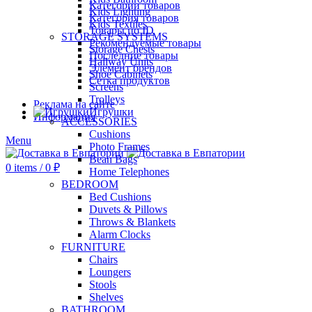
Категории товаров
Kids Lighting
Категория товаров
Kids Textiles
Товары по ID
STORAGE SYSTEMS
Рекомендуемые товары
Storage Chests
Последние товары
Hallway Units
Элемент брендов
Shoe Cabinets
Сетка продуктов
Screens
Trolleys
Реклама на сайте
Игрушки
Информация
ACCESSORIES
Cushions
Menu
Photo Frames
Bean Bags
0
items
/
0
₽
Home Telephones
BEDROOM
Bed Cushions
Duvets & Pillows
Throws & Blankets
Alarm Clocks
FURNITURE
Chairs
Loungers
Stools
Shelves
BATHROOM