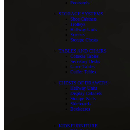
Footstools
Accordion in content
With sidebar
STORAGE SYSTEMS
Shoe Cabinets
Мужская одежда
Скоро
Trolleys
Summary on hover
Hallway Units
Icons on hover
Screens
Icons & Add to cart
Storage Chests
Full info on image
All info on hover
Button on image
TABLES AND CHAIRS
Standard button
Console Tables
Quick shop
Secretary Desks
Game Tables
Coffee Tables
Женская одежда
Низкие цены
Штаны
Платья
CHESTS OF DRAWERS
Блузы
Hallway Units
Юбки
Display Cabinets
Костюмы спорт
Storage Walls
Костюмы классика
Sideboards
Джинсовая одежда
Bookcases
Верхняя одежда
Игрушки
пока пусто
KIDS FURNITURE