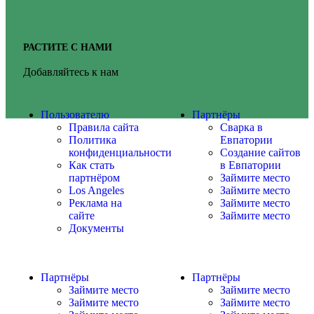
РАСТИТЕ С НАМИ
Добавляйтесь к нам
Пользователю
Партнёры
Правила сайта
Сварка в
Политика
Евпатории
конфиденциальности
Создание сайтов
Как стать
в Евпатории
партнёром
Займите место
Los Angeles
Займите место
Реклама на
Займите место
сайте
Займите место
Документы
Партнёры
Партнёры
Займите место
Займите место
Займите место
Займите место