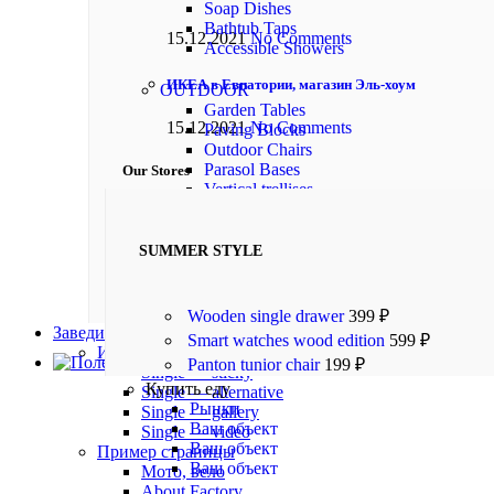
Soap Dishes
Bathtub Taps
15.12.2021
No Comments
Accessible Showers
ИКЕА в Евпатории, магазин Эль-хоум
OUTDOOR
Garden Tables
15.12.2021
No Comments
Paving Blocks
Outdoor Chairs
Parasol Bases
Our Stores
Vertical trellises
New York
London SF
SUMMER STYLE
Cockfosters BP
Los Angeles
Chicago
Las Vegas
Wooden single drawer
399
₽
Заведи свой магазин
Smart watches wood edition
599
₽
Информация
Полезное о Евпатории
Panton tunior chair
199
₽
Single — sticky
Купить еду
Single — alternative
Рынки
Single — gallery
Ваш объект
Single — video
Ваш объект
Пример страницы
Ваш объект
Мото, вело
About Factory