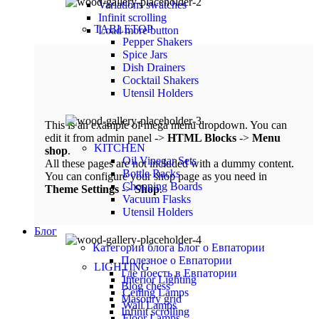
Variations swatches
Infinit scrolling
TABLETOP
Load more button
Pepper Shakers
Spice Jars
Dish Drainers
Сocktail Shakers
Utensil Holders
This is an example of mega menu dropdown. You can
edit it from admin panel ->
HTML Blocks
->
Menu
KITCHEN
shop
.
Oil Vinegar Sets
All these pages are not included with a dummy content.
Bottle Racks
You can configure your shop page as you need in
Chopping Boards
Theme Settings
->
Shop
.
Vacuum Flasks
Utensil Holders
Блог
Категории блога
Блог о Евпатории
Полезное о Евпатории
LIGHTING
Где поесть в Евпатории
Interior Lighting
Blog chess
Ceiling Lamps
Masonry grid
Wall Lamps
Infinit scrolling
Floor Lamps