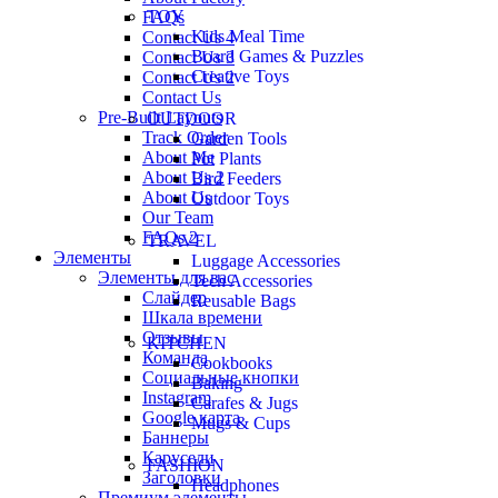
TOY
FAQs
Kids Meal Time
Contact Us 4
Board Games & Puzzles
Contact Us 3
Creative Toys
Contact Us 2
Contact Us
Pre-Built Layouts
OUTDOOR
Track Order
Garden Tools
About Me
Pot Plants
About Us 2
Bird Feeders
About Us
Outdoor Toys
Our Team
FAQs 2
TRAVEL
Элементы
Luggage Accessories
Элементы для вас
Tech Accessories
Слайдер
Reusable Bags
Шкала времени
Отзывы
KITCHEN
Команда
Cookbooks
Социальные кнопки
Baking
Instagram
Carafes & Jugs
Google карта
Mugs & Cups
Баннеры
Карусели
FASHION
Заголовки
Headphones
Премиум элементы