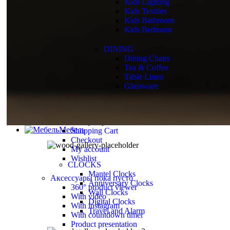
Thumbnails left
Kids Lighting
Thumbnails bottom
Kids Textiles
Sticky images
Kids Bathroom
One column
Kids Bedroom
Two columns
Combined grid
DINING
Zoom image
Dining Chairs
Images size - small
Tea & Coffee
Table Linen
Всё для кухни
пока пусто
Glassware
Simple product
Variable product
External product
Grouped product
Мебель
Shopping Cart
Checkout
My account
Wishlist
CLOCKS
Mantel Clocks
Аксессуары
пока пусто
Anniversary Clocks
360° product viewer
Wall Clocks
With video
Digital Clocks
With instagram
Travel and Alarm
With countdown timer
Product presentation