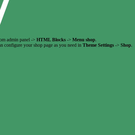
from admin panel ->
HTML Blocks
->
Menu shop
.
an configure your shop page as you need in
Theme Settings
->
Shop
.