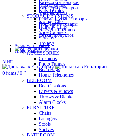
Категории товаров
Kids Lighting
Категория товаров
Kids Textiles
Товары по ID
STORAGE SYSTEMS
Рекомендуемые товары
Storage Chests
Последние товары
Hallway Units
Элемент брендов
Shoe Cabinets
Сетка продуктов
Screens
Trolleys
Реклама на сайте
Игрушки
Информация
ACCESSORIES
Cushions
Menu
Photo Frames
Bean Bags
0
items
/
0
₽
Home Telephones
BEDROOM
Bed Cushions
Duvets & Pillows
Throws & Blankets
Alarm Clocks
FURNITURE
Chairs
Loungers
Stools
Shelves
BATHROOM