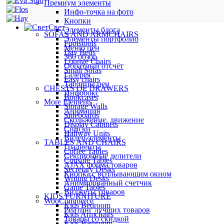
Премиум элементы
Инфо-точка на фото
Кнопки
Свет
Элементы блога
SOFAS AND ARMCHAIRS
Элементы портфолио
Footstools
Меню цен
Day Beds
360 обзор
Lounge Chairs
Обратный отсчёт
Small Sofas
Галерея
Easy chairs
Таблицы цен
CHESTS OF DRAWERS
Инфобокс
Bookcases
More Elements
Storage Walls
Анимация
Sideboards
Скольжение, движение
Display Cabinets
Списки
Hallway Units
Видео-элементы
TABLES AND CHAIRS
Градиенты
Coffee Tables
Секционные делители
Console Tables
AJAX форма товаров
Secretary Desks
Кнопка с всплывающим окном
Writing Desks
Анимированный счетчик
Game Tables
Виджеты товаров
KIDS FURNITURE
WooCommerce
Kids Bedroom
Рейтинг лучших товаров
Kids Armchairs
Товары со скидкой
Kids Bathroom