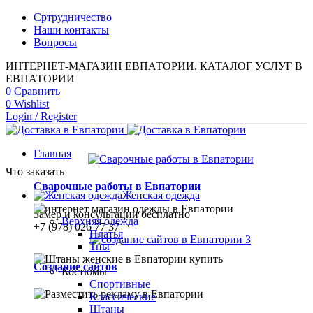
Сртрудничество
Наши контакты
Вопросы
ИНТЕРНЕТ-МАГАЗИН ЕВПАТОРИИ. КАТАЛОГ УСЛУГ В
ЕВПАТОРИИ
0
Сравнить
0
Wishlist
Login / Register
Главная
Что заказать
Сварочные работы в Евпатории
Женская одежда
Замер и консультации бесплатно
Верхняя одежда
+7 (978) 026 77 37
Платья
Тпы
Создание сайтов
Костюмы
Спортивные
Классические
Штаны