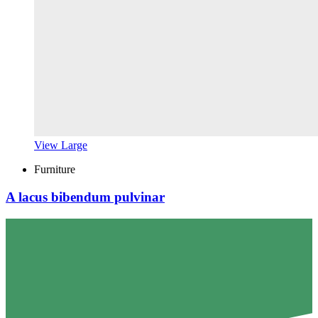
View Large
Furniture
A lacus bibendum pulvinar