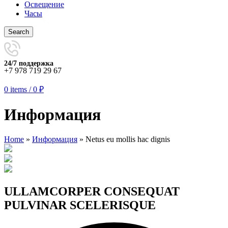
Освещение
Часы
Search
24/7 поддержка
+7 978 719 29 67
0
items
/
0
₽
Информация
Home
»
Информация
»
Netus eu mollis hac dignis
ULLAMCORPER CONSEQUAT
PULVINAR SCELERISQUE