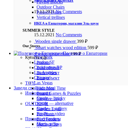
Мебельный в Колосках
Paving Blocks
Outdoor Chairs
15.12.2021
No Comments
Parasol Bases
Vertical trellises
ИКЕА в Евпатории, магазин Эль-хоум
SUMMER STYLE
15.12.2021
No Comments
Wooden single drawer
399
₽
Our Stores
Smart watches wood edition
599
₽
Полезное о Евпатории
Panton tunior chair
199
₽
New York
Купить еду
London SF
Рынки
Cockfosters BP
Ваш объект
Los Angeles
Ваш объект
Chicago
Ваш объект
Las Vegas
TOY
Заведи свой магазин
Kids Meal Time
Информация
Board Games & Puzzles
Single — sticky
Creative Toys
Single — alternative
OUTDOOR
Single — gallery
Garden Tools
Single — video
Pot Plants
Пример страницы
Bird Feeders
Мото, вело
Outdoor Toys