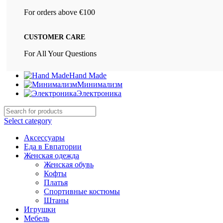
For orders above €100
CUSTOMER CARE
For All Your Questions
Hand Made
Минимализм
Электроника
Select category
Аксессуары
Еда в Евпатории
Женская одежда
Женская обувь
Кофты
Платья
Спортивные костюмы
Штаны
Игрушки
Мебель