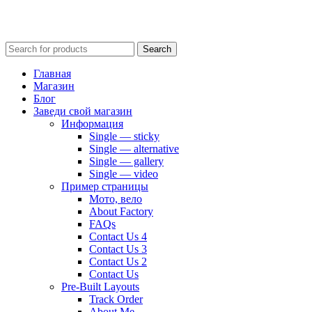
Search
Главная
Магазин
Блог
Заведи свой магазин
Информация
Single — sticky
Single — alternative
Single — gallery
Single — video
Пример страницы
Мото, вело
About Factory
FAQs
Contact Us 4
Contact Us 3
Contact Us 2
Contact Us
Pre-Built Layouts
Track Order
About Me