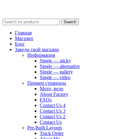
Search
Главная
Магазин
Блог
Заведи свой магазин
Информация
Single — sticky
Single — alternative
Single — gallery
Single — video
Пример страницы
Мото, вело
About Factory
FAQs
Contact Us 4
Contact Us 3
Contact Us 2
Contact Us
Pre-Built Layouts
Track Order
About Me