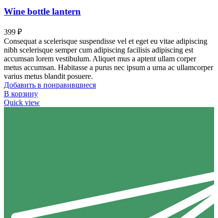
Wine bottle lantern
399
₽
Consequat a scelerisque suspendisse vel et eget eu vitae adipiscing
nibh scelerisque semper cum adipiscing facilisis adipiscing est
accumsan lorem vestibulum. Aliquet mus a aptent ullam corper
metus accumsan. Habitasse a purus nec ipsum a urna ac ullamcorper
varius metus blandit posuere.
Добавить в понравившиеся
В корзину
Quick view