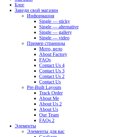
Блог
Заведи свой магазин
Информация
Single — sticky
Single — alternative
Single — gallery
Single — video
Пример страницы
Мото, вело
About Factory
FAQs
Contact Us 4
Contact Us 3
Contact Us 2
Contact Us
Pre-Built Layouts
Track Order
About Me
About Us 2
About Us
Our Team
FAQs 2
Элементы
Элементы для вас
Слайдер