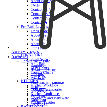
About Factory
FAQs
Contact Us 4
Contact Us 3
Contact Us 2
Contact Us
Pre-Built Layouts
Track Order
About Me
About Us 2
About Us
Our Team
Аксессуары
FAQs 2
FURNITURE
Элементы
Small Sofas
Элементы для вас
Armchairs
Слайдер
Easy Chairs
Шкала времени
Lounge Chairs
Отзывы
Day Beds
Команда
KITCHEN
Социальные кнопки
Kitchen Worktops
Instagram
Cooking Accessories
Google карта
Kitchen Appliances
Баннеры
Cookware and Bakeware
Карусели
Kitchen Textiles
Заголовки
BATHROOM