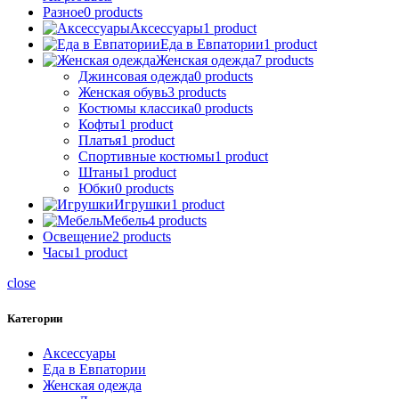
Разное
0 products
Аксессуары
1 product
Еда в Евпатории
1 product
Женская одежда
7 products
Джинсовая одежда
0 products
Женская обувь
3 products
Костюмы классика
0 products
Кофты
1 product
Платья
1 product
Спортивные костюмы
1 product
Штаны
1 product
Юбки
0 products
Игрушки
1 product
Мебель
4 products
Освещение
2 products
Часы
1 product
close
Категории
Аксессуары
Еда в Евпатории
Женская одежда