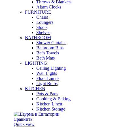
Throws & Blankets
Alarm Clocks
FURNITURE
Chairs
Loungers
Stools
Shelves
BATHROOM
Shower Curtains
Bathroom Bins
Bath Towels
Bath Mats
LIGHTING
Ceiling Lighting
Wall Lights
Floor Lamps
Light Bulbs
KITCHEN
Pots & Pans
Cooking & Baking
Kitchen Linen
Kitchen Storage
Сравнить
Quick view