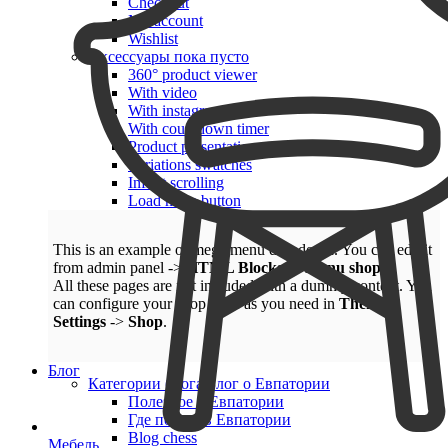
Checkout
My account
Wishlist
Аксессуары
пока пусто
360° product viewer
With video
With instagram
With countdown timer
Product presentation
Variations swatches
Infinit scrolling
Load more button
This is an example of mega menu dropdown. You can edit it
from admin panel ->
HTML Blocks
->
Menu shop
.
All these pages are not included with a dummy content. You
can configure your shop page as you need in
Theme
Settings
->
Shop
.
Блог
Категории блога
Блог о Евпатории
Полезное о Евпатории
Где поесть в Евпатории
Blog chess
Мебель