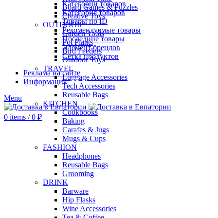
Категории товаров
Board Games & Puzzles
Категория товаров
Creative Toys
Товары по ID
OUTDOOR
Рекомендуемые товары
Garden Tools
Последние товары
Pot Plants
Элемент брендов
Bird Feeders
Сетка продуктов
Outdoor Toys
TRAVEL
Реклама на сайте
Luggage Accessories
Информация
Tech Accessories
Reusable Bags
Menu
KITCHEN
Cookbooks
0
items
/
0
₽
Baking
Carafes & Jugs
Mugs & Cups
FASHION
Headphones
Reusable Bags
Grooming
DRINK
Barware
Hip Flasks
Wine Accessories
Tea & Coffee