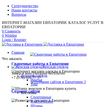
Сртрудничество
Наши контакты
Вопросы
ИНТЕРНЕТ-МАГАЗИН ЕВПАТОРИИ. КАТАЛОГ УСЛУГ В
ЕВПАТОРИИ
0
Сравнить
0
Wishlist
Login / Register
Главная
Что заказать
Сварочные работы в Евпатории
Женская одежда
Замер и консультации бесплатно
Верхняя одежда
+7 (978) 026 77 37
Платья
Тпы
Создание сайтов
Костюмы
Спортивные
Классические
Штаны