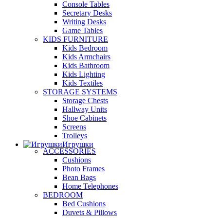
Console Tables
Secretary Desks
Writing Desks
Game Tables
KIDS FURNITURE
Kids Bedroom
Kids Armchairs
Kids Bathroom
Kids Lighting
Kids Textiles
STORAGE SYSTEMS
Storage Chests
Hallway Units
Shoe Cabinets
Screens
Trolleys
Игрушки
ACCESSORIES
Cushions
Photo Frames
Bean Bags
Home Telephones
BEDROOM
Bed Cushions
Duvets & Pillows