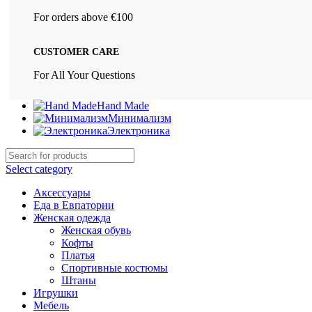
For orders above €100
CUSTOMER CARE
For All Your Questions
Hand Made
Минимализм
Электроника
Select category
Аксессуары
Еда в Евпатории
Женская одежда
Женская обувь
Кофты
Платья
Спортивные костюмы
Штаны
Игрушки
Мебель