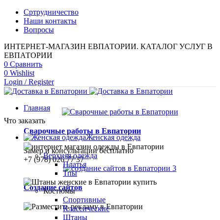
Сртрудничество
Наши контакты
Вопросы
ИНТЕРНЕТ-МАГАЗИН ЕВПАТОРИИ. КАТАЛОГ УСЛУГ В
ЕВПАТОРИИ
0
Сравнить
0
Wishlist
Login / Register
Главная
Что заказать
Сварочные работы в Евпатории
Женская одежда
Замер и консультации бесплатно
Верхняя одежда
+7 (978) 026 77 37
Платья
Тпы
Создание сайтов
Костюмы
Спортивные
Классические
Штаны