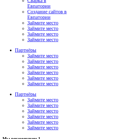
Сварка в
Евпатории
Создание сайтов в
Евпатории
Займите место
Займите место
Займите место
Займите место
Партнёры
Займите место
Займите место
Займите место
Займите место
Займите место
Займите место
Партнёры
Займите место
Займите место
Займите место
Займите место
Займите место
Займите место
Мы рекомендуем 1