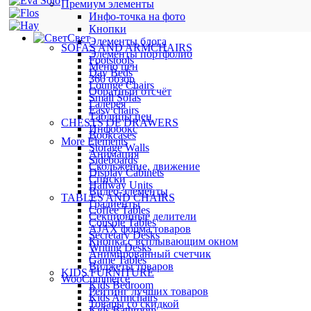
Премиум элементы
Инфо-точка на фото
Кнопки
Свет
Элементы блога
SOFAS AND ARMCHAIRS
Элементы портфолио
Footstools
Меню цен
Day Beds
360 обзор
Lounge Chairs
Обратный отсчёт
Small Sofas
Галерея
Easy chairs
Таблицы цен
CHESTS OF DRAWERS
Инфобокс
Bookcases
More Elements
Storage Walls
Анимация
Sideboards
Скольжение, движение
Display Cabinets
Списки
Hallway Units
Видео-элементы
TABLES AND CHAIRS
Градиенты
Coffee Tables
Секционные делители
Console Tables
AJAX форма товаров
Secretary Desks
Кнопка с всплывающим окном
Writing Desks
Анимированный счетчик
Game Tables
Виджеты товаров
KIDS FURNITURE
WooCommerce
Kids Bedroom
Рейтинг лучших товаров
Kids Armchairs
Товары со скидкой
Kids Bathroom