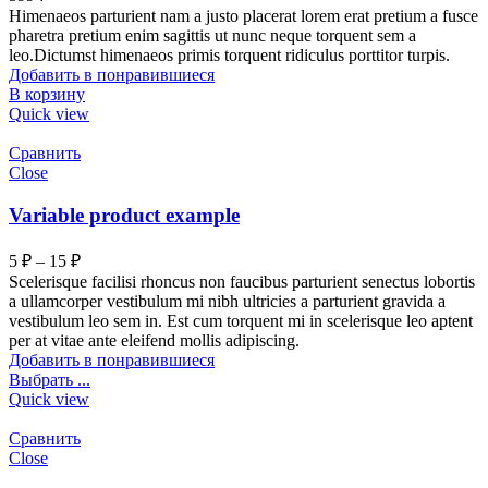
Himenaeos parturient nam a justo placerat lorem erat pretium a fusce
pharetra pretium enim sagittis ut nunc neque torquent sem a
leo.Dictumst himenaeos primis torquent ridiculus porttitor turpis.
Добавить в понравившиеся
В корзину
Quick view
Сравнить
Close
Variable product example
5
₽
–
15
₽
Scelerisque facilisi rhoncus non faucibus parturient senectus lobortis
a ullamcorper vestibulum mi nibh ultricies a parturient gravida a
vestibulum leo sem in. Est cum torquent mi in scelerisque leo aptent
per at vitae ante eleifend mollis adipiscing.
Добавить в понравившиеся
Выбрать ...
Quick view
Сравнить
Close