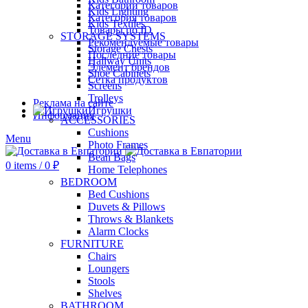
Категории товаров
Kids Lighting
Категория товаров
Kids Textiles
Товары по ID
STORAGE SYSTEMS
Рекомендуемые товары
Storage Chests
Последние товары
Hallway Units
Элемент брендов
Shoe Cabinets
Сетка продуктов
Screens
Trolleys
Реклама на сайте
Игрушки
Информация
ACCESSORIES
Cushions
Menu
Photo Frames
Bean Bags
0
items
/
0
₽
Home Telephones
BEDROOM
Bed Cushions
Duvets & Pillows
Throws & Blankets
Alarm Clocks
FURNITURE
Chairs
Loungers
Stools
Shelves
BATHROOM