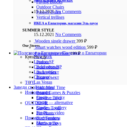
Мебельный в Колосках
Paving Blocks
Outdoor Chairs
15.12.2021
No Comments
Parasol Bases
Vertical trellises
ИКЕА в Евпатории, магазин Эль-хоум
SUMMER STYLE
15.12.2021
No Comments
Wooden single drawer
399
₽
Our Stores
Smart watches wood edition
599
₽
Полезное о Евпатории
Panton tunior chair
199
₽
New York
Купить еду
London SF
Рынки
Cockfosters BP
Ваш объект
Los Angeles
Ваш объект
Chicago
Ваш объект
Las Vegas
TOY
Заведи свой магазин
Kids Meal Time
Информация
Board Games & Puzzles
Single — sticky
Creative Toys
Single — alternative
OUTDOOR
Single — gallery
Garden Tools
Single — video
Pot Plants
Пример страницы
Bird Feeders
Мото, вело
Outdoor Toys