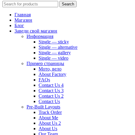
Search
Главная
Магазин
Блог
Заведи свой магазин
Информация
Single — sticky
Single — alternative
Single — gallery
Single — video
Пример страницы
Мото, вело
About Factory
FAQs
Contact Us 4
Contact Us 3
Contact Us 2
Contact Us
Pre-Built Layouts
Track Order
About Me
About Us 2
About Us
Our Team