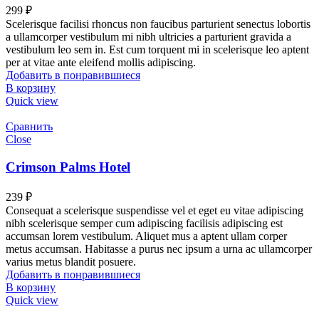
299
₽
Scelerisque facilisi rhoncus non faucibus parturient senectus lobortis
a ullamcorper vestibulum mi nibh ultricies a parturient gravida a
vestibulum leo sem in. Est cum torquent mi in scelerisque leo aptent
per at vitae ante eleifend mollis adipiscing.
Добавить в понравившиеся
В корзину
Quick view
Сравнить
Close
Crimson Palms Hotel
239
₽
Consequat a scelerisque suspendisse vel et eget eu vitae adipiscing
nibh scelerisque semper cum adipiscing facilisis adipiscing est
accumsan lorem vestibulum. Aliquet mus a aptent ullam corper
metus accumsan. Habitasse a purus nec ipsum a urna ac ullamcorper
varius metus blandit posuere.
Добавить в понравившиеся
В корзину
Quick view