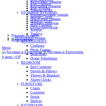
Категории товаров
Kids Lighting
Категория товаров
Kids Textiles
Товары по ID
STORAGE SYSTEMS
Рекомендуемые товары
Storage Chests
Последние товары
Hallway Units
Элемент брендов
Shoe Cabinets
Сетка продуктов
Screens
Trolleys
Реклама на сайте
Игрушки
Информация
ACCESSORIES
Cushions
Menu
Photo Frames
Bean Bags
0
items
/
0
₽
Home Telephones
BEDROOM
Bed Cushions
Duvets & Pillows
Throws & Blankets
Alarm Clocks
FURNITURE
Chairs
Loungers
Stools
Shelves
BATHROOM