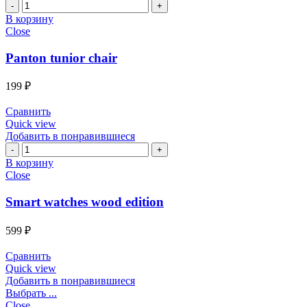
Количество
Panton
В корзину
tunior
Close
chair
Panton tunior chair
199
₽
Сравнить
Quick view
Добавить в понравившиеся
Количество
Smart
В корзину
watches
Close
wood
edition
Smart watches wood edition
599
₽
Сравнить
Quick view
Добавить в понравившиеся
Выбрать ...
Close