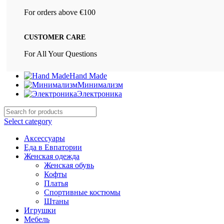
For orders above €100
CUSTOMER CARE
For All Your Questions
Hand Made
Минимализм
Электроника
Select category
Аксессуары
Еда в Евпатории
Женская одежда
Женская обувь
Кофты
Платья
Спортивные костюмы
Штаны
Игрушки
Мебель