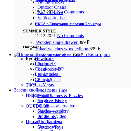
Мебельный в Колосках
Paving Blocks
Outdoor Chairs
15.12.2021
No Comments
Parasol Bases
Vertical trellises
ИКЕА в Евпатории, магазин Эль-хоум
SUMMER STYLE
15.12.2021
No Comments
Wooden single drawer
399
₽
Our Stores
Smart watches wood edition
599
₽
Полезное о Евпатории
Panton tunior chair
199
₽
New York
Купить еду
London SF
Рынки
Cockfosters BP
Ваш объект
Los Angeles
Ваш объект
Chicago
Ваш объект
Las Vegas
TOY
Заведи свой магазин
Kids Meal Time
Информация
Board Games & Puzzles
Single — sticky
Creative Toys
Single — alternative
OUTDOOR
Single — gallery
Garden Tools
Single — video
Pot Plants
Пример страницы
Bird Feeders
Мото, вело
Outdoor Toys