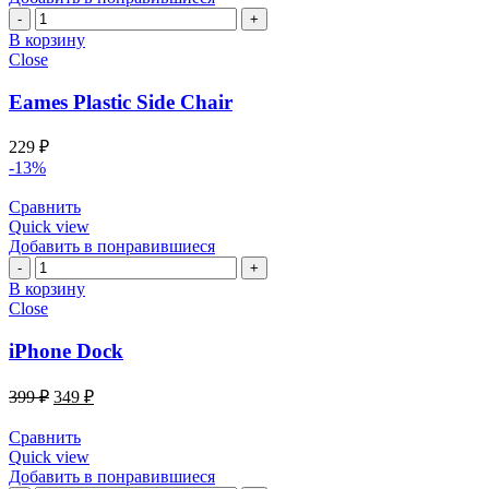
Количество
Eames
В корзину
Plastic
Close
Side
Chair
Eames Plastic Side Chair
229
₽
-13%
Сравнить
Quick view
Добавить в понравившиеся
Количество
iPhone
В корзину
Dock
Close
iPhone Dock
399
₽
349
₽
Сравнить
Quick view
Добавить в понравившиеся