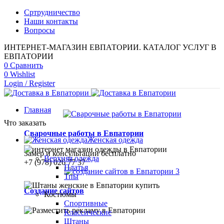
Сртрудничество
Наши контакты
Вопросы
ИНТЕРНЕТ-МАГАЗИН ЕВПАТОРИИ. КАТАЛОГ УСЛУГ В
ЕВПАТОРИИ
0
Сравнить
0
Wishlist
Login / Register
Главная
Что заказать
Сварочные работы в Евпатории
Женская одежда
Замер и консультации бесплатно
Верхняя одежда
+7 (978) 026 77 37
Платья
Тпы
Создание сайтов
Костюмы
Спортивные
Классические
Штаны