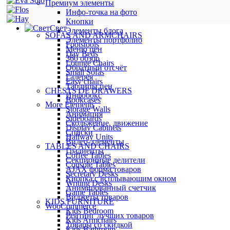
Премиум элементы
Инфо-точка на фото
Кнопки
Свет
Элементы блога
SOFAS AND ARMCHAIRS
Элементы портфолио
Footstools
Меню цен
Day Beds
360 обзор
Lounge Chairs
Обратный отсчёт
Small Sofas
Галерея
Easy chairs
Таблицы цен
CHESTS OF DRAWERS
Инфобокс
Bookcases
More Elements
Storage Walls
Анимация
Sideboards
Скольжение, движение
Display Cabinets
Списки
Hallway Units
Видео-элементы
TABLES AND CHAIRS
Градиенты
Coffee Tables
Секционные делители
Console Tables
AJAX форма товаров
Secretary Desks
Кнопка с всплывающим окном
Writing Desks
Анимированный счетчик
Game Tables
Виджеты товаров
KIDS FURNITURE
WooCommerce
Kids Bedroom
Рейтинг лучших товаров
Kids Armchairs
Товары со скидкой
Kids Bathroom