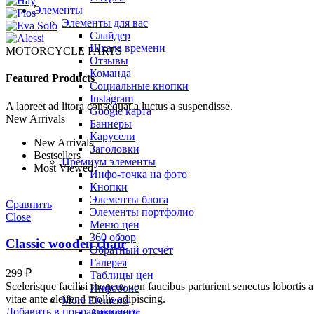
Элементы
Элементы для вас
Слайдер
Шкала времени
MOTORCYCLE PARTS
Отзывы
Команда
Featured Products
Социальные кнопки
Instagram
A laoreet ad litora consequat a luctus a suspendisse.
Google карта
New Arrivals
Баннеры
Карусели
New Arrivals
Заголовки
Bestsellers
Премиум элементы
Most Viewed
Инфо-точка на фото
Кнопки
Элементы блога
Сравнить
Элементы портфолио
Close
Меню цен
360 обзор
Classic wooden chair
Обратный отсчёт
Галерея
299
₽
Таблицы цен
Scelerisque facilisi rhoncus non faucibus parturient senectus lobortis 
Инфобокс
vitae ante eleifend mollis adipiscing.
More Elements
Добавить в понравившиеся
Анимация