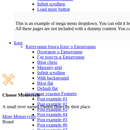
Infinit scrolling
Load more button
This is an example of mega menu dropdown. You can edit it 
All these pages are not included with a dummy content. You c
Блог
Категории блога
Блог о Евпатории
Полезное о Евпатории
Где поесть в Евпатории
Blog chess
Masonry grid
Infinit scrolling
With background
Blog flat
Default flat
полезные ссылки
Features
Choose Motorcycle
Post example #1
Post example #2
A small river named Duden flows by their place.
Post example #3
Post example #4
More Motorcycles
Post example #5
Brand
Post example #6