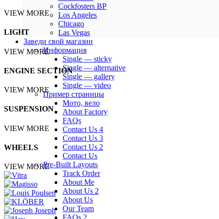
Cockfosters BP
VIEW MORE
Los Angeles
Chicago
LIGHT
Las Vegas
Заведи свой магазин
Информация
VIEW MORE
Single — sticky
Single — alternative
ENGINE SECTION
Single — gallery
Single — video
VIEW MORE
Пример страницы
Мото, вело
SUSPENSION
About Factory
FAQs
VIEW MORE
Contact Us 4
Contact Us 3
Contact Us 2
WHEELS
Contact Us
Pre-Built Layouts
VIEW MORE
Track Order
About Me
About Us 2
About Us
Our Team
FAQs 2