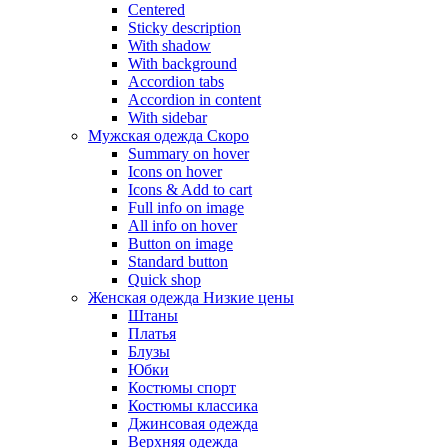
Centered
Sticky description
With shadow
With background
Accordion tabs
Accordion in content
With sidebar
Мужская одежда
Скоро
Summary on hover
Icons on hover
Icons & Add to cart
Full info on image
All info on hover
Button on image
Standard button
Quick shop
Женская одежда
Низкие цены
Штаны
Платья
Блузы
Юбки
Костюмы спорт
Костюмы классика
Джинсовая одежда
Верхняя одежда