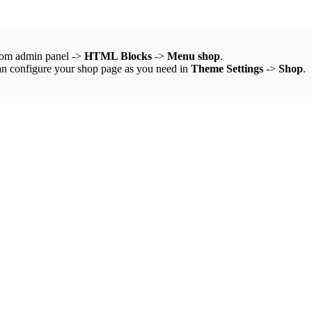
from admin panel ->
HTML Blocks
->
Menu shop
.
an configure your shop page as you need in
Theme Settings
->
Shop
.