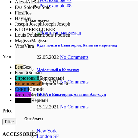
Post example #7
Alessi
Alessi
Post example #8
Eva Solo
Eva Solo
Flos
Flos
Hay
Hay
Новые посты
Joseph Joseph
Joseph Joseph
KLÖBER
KLÖBER
Louis Poulsen
Louis Poulsen
Magisso
Magisso
Куда пойти в Евпатории, Капитан мармелад
Vitra
Vitra
Year
22.05.2022
No Comments
Беж
Беж
Мебельный в Колосках
Белый
Белый
Бирюзовый
Бирюзовый
15.12.2021
No Comments
Коричневый
Коричневый
Синий
Синий
Фиолет
Фиолет
ИКЕА в Евпатории, магазин Эль-хоум
Чёрный
Чёрный
15.12.2021
No Comments
Price
Our Stores
Filter
New York
ACCESSORIES
London SF