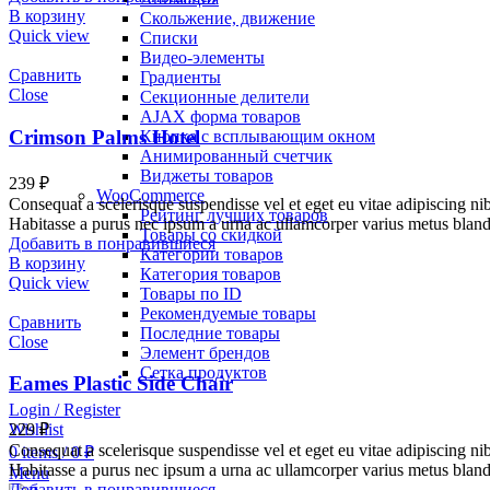
В корзину
Скольжение, движение
Quick view
Списки
Видео-элементы
Сравнить
Градиенты
Close
Секционные делители
AJAX форма товаров
Crimson Palms Hotel
Кнопка с всплывающим окном
Анимированный счетчик
Виджеты товаров
239
₽
WooCommerce
Consequat a scelerisque suspendisse vel et eget eu vitae adipiscing n
Рейтинг лучших товаров
Habitasse a purus nec ipsum a urna ac ullamcorper varius metus bland
Товары со скидкой
Добавить в понравившиеся
Категории товаров
В корзину
Категория товаров
Quick view
Товары по ID
Рекомендуемые товары
Сравнить
Последние товары
Close
Элемент брендов
Сетка продуктов
Eames Plastic Side Chair
Login / Register
Wishlist
229
₽
Consequat a scelerisque suspendisse vel et eget eu vitae adipiscing n
0
items
/
0
₽
Habitasse a purus nec ipsum a urna ac ullamcorper varius metus bland
Menu
Добавить в понравившиеся