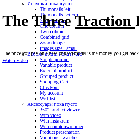
Игрушки
пока пусто
Thumbnails left
The Three
Traction
Thumbnails bottom
Sticky images
One column
Two columns
Combined grid
Zoom image
Images size - small
The price you pay on a new or used model is the money you get back on 
Всё для кухни
пока пусто
Simple product
Watch Video
Variable product
External product
Grouped product
Shopping Cart
Checkout
My account
Wishlist
Аксессуары
пока пусто
360° product viewer
With video
With instagram
With countdown timer
Product presentation
Variations swatches