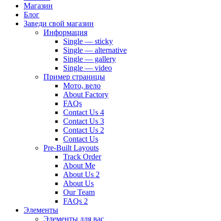
Магазин
Блог
Заведи свой магазин
Информация
Single — sticky
Single — alternative
Single — gallery
Single — video
Пример страницы
Мото, вело
About Factory
FAQs
Contact Us 4
Contact Us 3
Contact Us 2
Contact Us
Pre-Built Layouts
Track Order
About Me
About Us 2
About Us
Our Team
FAQs 2
Элементы
Элементы для вас