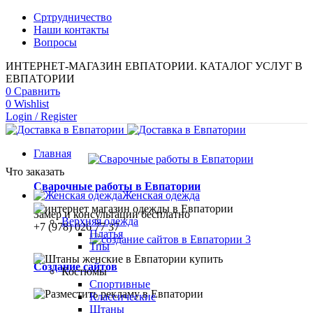
Сртрудничество
Наши контакты
Вопросы
ИНТЕРНЕТ-МАГАЗИН ЕВПАТОРИИ. КАТАЛОГ УСЛУГ В
ЕВПАТОРИИ
0
Сравнить
0
Wishlist
Login / Register
Главная
Что заказать
Сварочные работы в Евпатории
Женская одежда
Замер и консультации бесплатно
Верхняя одежда
+7 (978) 026 77 37
Платья
Тпы
Создание сайтов
Костюмы
Спортивные
Классические
Штаны