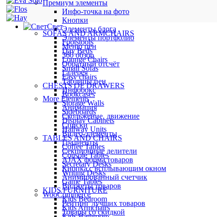
Премиум элементы
Инфо-точка на фото
Кнопки
Свет
Элементы блога
SOFAS AND ARMCHAIRS
Элементы портфолио
Footstools
Меню цен
Day Beds
360 обзор
Lounge Chairs
Обратный отсчёт
Small Sofas
Галерея
Easy chairs
Таблицы цен
CHESTS OF DRAWERS
Инфобокс
Bookcases
More Elements
Storage Walls
Анимация
Sideboards
Скольжение, движение
Display Cabinets
Списки
Hallway Units
Видео-элементы
TABLES AND CHAIRS
Градиенты
Coffee Tables
Секционные делители
Console Tables
AJAX форма товаров
Secretary Desks
Кнопка с всплывающим окном
Writing Desks
Анимированный счетчик
Game Tables
Виджеты товаров
KIDS FURNITURE
WooCommerce
Kids Bedroom
Рейтинг лучших товаров
Kids Armchairs
Товары со скидкой
Kids Bathroom