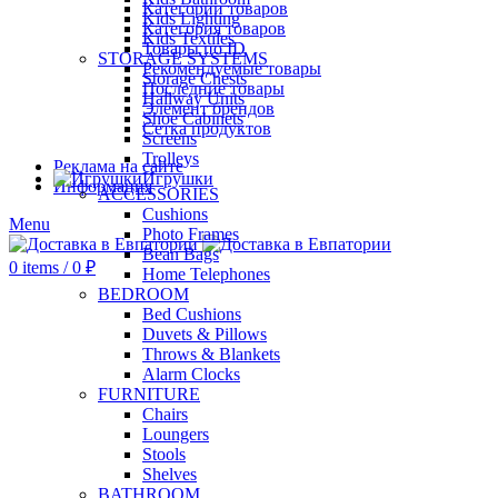
Категории товаров
Kids Lighting
Категория товаров
Kids Textiles
Товары по ID
STORAGE SYSTEMS
Рекомендуемые товары
Storage Chests
Последние товары
Hallway Units
Элемент брендов
Shoe Cabinets
Сетка продуктов
Screens
Trolleys
Реклама на сайте
Игрушки
Информация
ACCESSORIES
Cushions
Menu
Photo Frames
Bean Bags
0
items
/
0
₽
Home Telephones
BEDROOM
Bed Cushions
Duvets & Pillows
Throws & Blankets
Alarm Clocks
FURNITURE
Chairs
Loungers
Stools
Shelves
BATHROOM