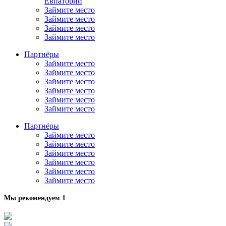
Евпатории
Займите место
Займите место
Займите место
Займите место
Партнёры
Займите место
Займите место
Займите место
Займите место
Займите место
Займите место
Партнёры
Займите место
Займите место
Займите место
Займите место
Займите место
Займите место
Мы рекомендуем 1