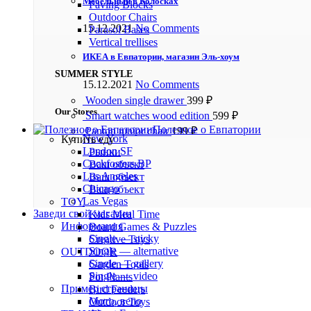
Мебельный в Колосках
Paving Blocks
Outdoor Chairs
15.12.2021
No Comments
Parasol Bases
Vertical trellises
ИКЕА в Евпатории, магазин Эль-хоум
SUMMER STYLE
15.12.2021
No Comments
Wooden single drawer
399
₽
Our Stores
Smart watches wood edition
599
₽
Полезное о Евпатории
Panton tunior chair
199
₽
New York
Купить еду
London SF
Рынки
Cockfosters BP
Ваш объект
Los Angeles
Ваш объект
Chicago
Ваш объект
Las Vegas
TOY
Заведи свой магазин
Kids Meal Time
Информация
Board Games & Puzzles
Single — sticky
Creative Toys
Single — alternative
OUTDOOR
Single — gallery
Garden Tools
Single — video
Pot Plants
Пример страницы
Bird Feeders
Мото, вело
Outdoor Toys