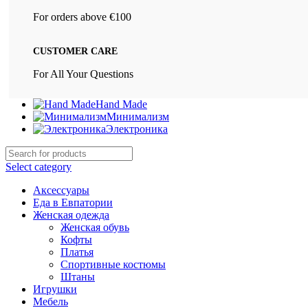
For orders above €100
CUSTOMER CARE
For All Your Questions
Hand Made
Минимализм
Электроника
Select category
Аксессуары
Еда в Евпатории
Женская одежда
Женская обувь
Кофты
Платья
Спортивные костюмы
Штаны
Игрушки
Мебель