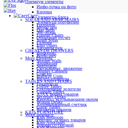
Премиум элементы
Инфо-точка на фото
Кнопки
Свет
Элементы блога
SOFAS AND ARMCHAIRS
Элементы портфолио
Footstools
Меню цен
Day Beds
360 обзор
Lounge Chairs
Обратный отсчёт
Small Sofas
Галерея
Easy chairs
Таблицы цен
CHESTS OF DRAWERS
Инфобокс
Bookcases
More Elements
Storage Walls
Анимация
Sideboards
Скольжение, движение
Display Cabinets
Списки
Hallway Units
Видео-элементы
TABLES AND CHAIRS
Градиенты
Coffee Tables
Секционные делители
Console Tables
AJAX форма товаров
Secretary Desks
Кнопка с всплывающим окном
Writing Desks
Анимированный счетчик
Game Tables
Виджеты товаров
KIDS FURNITURE
WooCommerce
Kids Bedroom
Рейтинг лучших товаров
Kids Armchairs
Товары со скидкой
Kids Bathroom