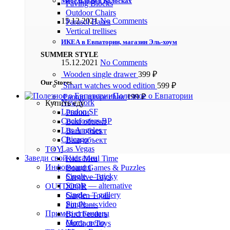
Мебельный в Колосках
Paving Blocks
Outdoor Chairs
15.12.2021
No Comments
Parasol Bases
Vertical trellises
ИКЕА в Евпатории, магазин Эль-хоум
SUMMER STYLE
15.12.2021
No Comments
Wooden single drawer
399
₽
Our Stores
Smart watches wood edition
599
₽
Полезное о Евпатории
Panton tunior chair
199
₽
New York
Купить еду
London SF
Рынки
Cockfosters BP
Ваш объект
Los Angeles
Ваш объект
Chicago
Ваш объект
Las Vegas
TOY
Заведи свой магазин
Kids Meal Time
Информация
Board Games & Puzzles
Single — sticky
Creative Toys
Single — alternative
OUTDOOR
Single — gallery
Garden Tools
Single — video
Pot Plants
Пример страницы
Bird Feeders
Мото, вело
Outdoor Toys