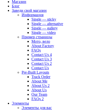
Магазин
Блог
Заведи свой магазин
Информация
Single — sticky
Single — alternative
Single — gallery
Single — video
Пример страницы
Мото, вело
About Factory
FAQs
Contact Us 4
Contact Us 3
Contact Us 2
Contact Us
Pre-Built Layouts
Track Order
About Me
About Us 2
About Us
Our Team
FAQs 2
Элементы
Элементы для вас