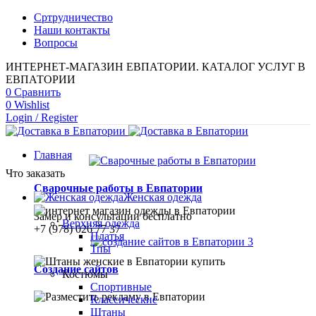
Сртрудничество
Наши контакты
Вопросы
ИНТЕРНЕТ-МАГАЗИН ЕВПАТОРИИ. КАТАЛОГ УСЛУГ В
ЕВПАТОРИИ
0
Сравнить
0
Wishlist
Login / Register
Главная
Что заказать
Сварочные работы в Евпатории
Женская одежда
Замер и консультации бесплатно
Верхняя одежда
+7 (978) 026 77 37
Платья
Тпы
Создание сайтов
Костюмы
Спортивные
Классические
Штаны