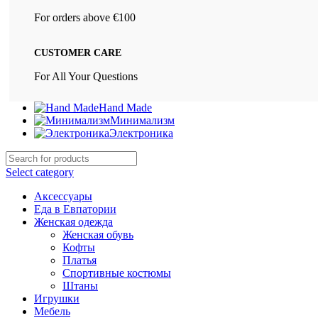
For orders above €100
CUSTOMER CARE
For All Your Questions
Hand Made
Минимализм
Электроника
Select category
Аксессуары
Еда в Евпатории
Женская одежда
Женская обувь
Кофты
Платья
Спортивные костюмы
Штаны
Игрушки
Мебель