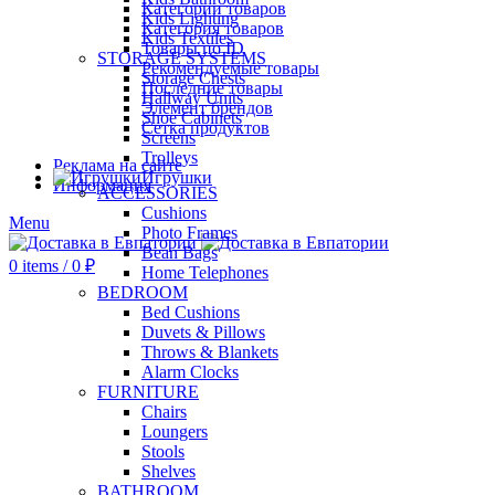
Категории товаров
Kids Lighting
Категория товаров
Kids Textiles
Товары по ID
STORAGE SYSTEMS
Рекомендуемые товары
Storage Chests
Последние товары
Hallway Units
Элемент брендов
Shoe Cabinets
Сетка продуктов
Screens
Trolleys
Реклама на сайте
Игрушки
Информация
ACCESSORIES
Cushions
Menu
Photo Frames
Bean Bags
0
items
/
0
₽
Home Telephones
BEDROOM
Bed Cushions
Duvets & Pillows
Throws & Blankets
Alarm Clocks
FURNITURE
Chairs
Loungers
Stools
Shelves
BATHROOM