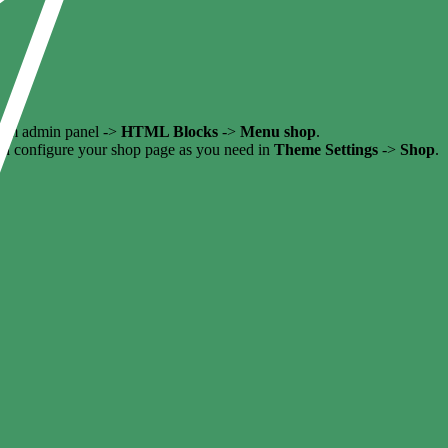
from admin panel ->
HTML Blocks
->
Menu shop
.
an configure your shop page as you need in
Theme Settings
->
Shop
.