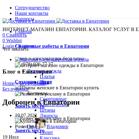
Сртрудничество
Наши контакты
Вопросы
ИНТЕРНЕТ-МАГАЗИН ЕВПАТОРИИ. КАТАЛОГ УСЛУГ В 
Главная
0
Сравнить
0
Wishlist
Login / Register
Сварочные работы в Евпатории
Что заказать
Замер и консультации бесплатно
Женская одежда
+7 (978) 026 77 37
Блог о Евпатории
Верхняя одежда
Платья
Создание сайтов
Тпы
Home
»
Без рубрики
»
Без рубрики
Костюмы
Спортивные
Доброцен в Евпатории
Классические
Занять место
Штаны
19.07.2021
Джинсы
Posted by
Владимир
Обувь
Занять место
Спорт
19
Июл
Классика