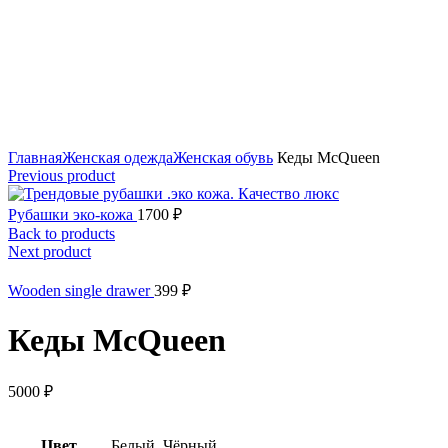
Click to enlarge
Главная
Женская одежда
Женская обувь
Кеды McQueen
Previous product
Рубашки эко-кожа
1700
₽
Back to products
Next product
Wooden single drawer
399
₽
Кеды McQueen
5000
₽
Цвет
Белый, Чёрный