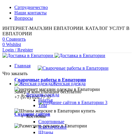
Сртрудничество
Наши контакты
Вопросы
ИНТЕРНЕТ-МАГАЗИН ЕВПАТОРИИ. КАТАЛОГ УСЛУГ В
ЕВПАТОРИИ
0
Сравнить
0
Wishlist
Login / Register
Главная
Что заказать
Сварочные работы в Евпатории
Женская одежда
Замер и консультации бесплатно
Верхняя одежда
+7 (978) 026 77 37
Платья
Тпы
Создание сайтов
Костюмы
Спортивные
Классические
Штаны