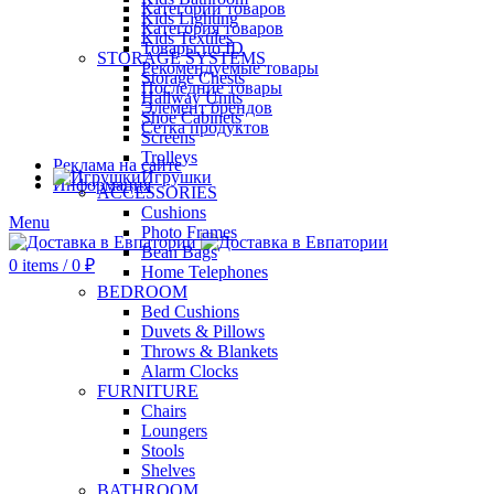
Категории товаров
Kids Lighting
Категория товаров
Kids Textiles
Товары по ID
STORAGE SYSTEMS
Рекомендуемые товары
Storage Chests
Последние товары
Hallway Units
Элемент брендов
Shoe Cabinets
Сетка продуктов
Screens
Trolleys
Реклама на сайте
Игрушки
Информация
ACCESSORIES
Cushions
Menu
Photo Frames
Bean Bags
0
items
/
0
₽
Home Telephones
BEDROOM
Bed Cushions
Duvets & Pillows
Throws & Blankets
Alarm Clocks
FURNITURE
Chairs
Loungers
Stools
Shelves
BATHROOM