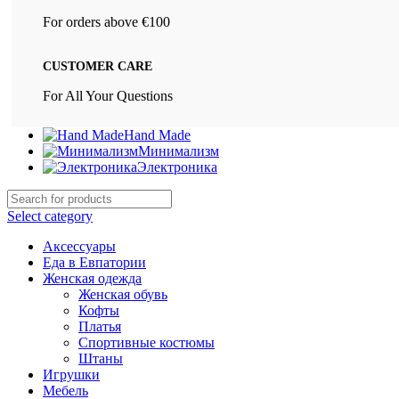
For orders above €100
CUSTOMER CARE
For All Your Questions
Hand Made
Минимализм
Электроника
Select category
Аксессуары
Еда в Евпатории
Женская одежда
Женская обувь
Кофты
Платья
Спортивные костюмы
Штаны
Игрушки
Мебель