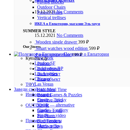
Мебельный в Колосках
Paving Blocks
Outdoor Chairs
15.12.2021
No Comments
Parasol Bases
Vertical trellises
ИКЕА в Евпатории, магазин Эль-хоум
SUMMER STYLE
15.12.2021
No Comments
Wooden single drawer
399
₽
Our Stores
Smart watches wood edition
599
₽
Полезное о Евпатории
Panton tunior chair
199
₽
New York
Купить еду
London SF
Рынки
Cockfosters BP
Ваш объект
Los Angeles
Ваш объект
Chicago
Ваш объект
Las Vegas
TOY
Заведи свой магазин
Kids Meal Time
Информация
Board Games & Puzzles
Single — sticky
Creative Toys
Single — alternative
OUTDOOR
Single — gallery
Garden Tools
Single — video
Pot Plants
Пример страницы
Bird Feeders
Мото, вело
Outdoor Toys