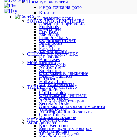
Премиум элементы
Инфо-точка на фото
Кнопки
Свет
Элементы блога
SOFAS AND ARMCHAIRS
Элементы портфолио
Footstools
Меню цен
Day Beds
360 обзор
Lounge Chairs
Обратный отсчёт
Small Sofas
Галерея
Easy chairs
Таблицы цен
CHESTS OF DRAWERS
Инфобокс
Bookcases
More Elements
Storage Walls
Анимация
Sideboards
Скольжение, движение
Display Cabinets
Списки
Hallway Units
Видео-элементы
TABLES AND CHAIRS
Градиенты
Coffee Tables
Секционные делители
Console Tables
AJAX форма товаров
Secretary Desks
Кнопка с всплывающим окном
Writing Desks
Анимированный счетчик
Game Tables
Виджеты товаров
KIDS FURNITURE
WooCommerce
Kids Bedroom
Рейтинг лучших товаров
Kids Armchairs
Товары со скидкой
Kids Bathroom