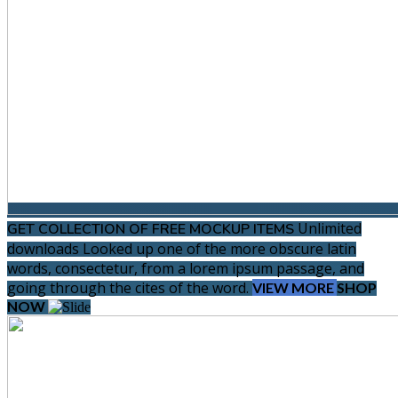
Unlimited
GET COLLECTION OF FREE MOCKUP ITEMS
downloads
Looked up one of the more obscure latin
words, consectetur, from a lorem ipsum passage, and
going through the cites of the word.
VIEW MORE
SHOP
NOW