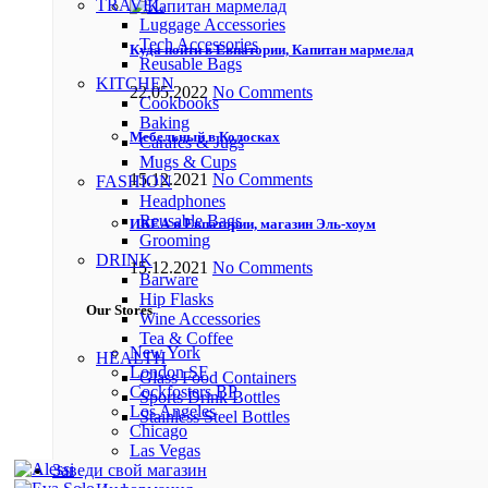
TRAVEL
Luggage Accessories
Tech Accessories
Куда пойти в Евпатории, Капитан мармелад
Reusable Bags
KITCHEN
22.05.2022
No Comments
Cookbooks
Baking
Мебельный в Колосках
Carafes & Jugs
Mugs & Cups
15.12.2021
No Comments
FASHION
Headphones
Reusable Bags
ИКЕА в Евпатории, магазин Эль-хоум
Grooming
DRINK
15.12.2021
No Comments
Barware
Hip Flasks
Our Stores
Wine Accessories
Tea & Coffee
New York
HEALTH
London SF
Glass Food Containers
Cockfosters BP
Sports Drink Bottles
Los Angeles
Stainless Steel Bottles
Chicago
Las Vegas
Заведи свой магазин