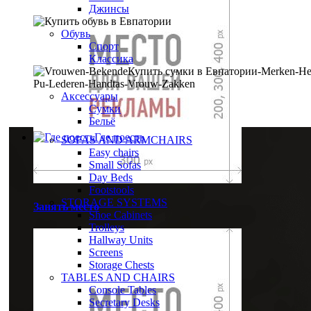
Джинсы
Обувь
Спорт
Классика
Аксессуары
Сумки
Бельё
Где поесть
SOFAS AND ARMCHAIRS
Easy chairs
Small Sofas
Day Beds
Footstools
STORAGE SYSTEMS
Занять место
Shoe Cabinets
Trolleys
Hallway Units
Screens
Storage Chests
TABLES AND CHAIRS
Console Tables
Secretary Desks