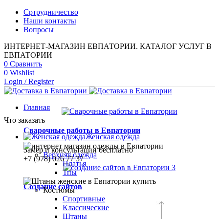
Сртрудничество
Наши контакты
Вопросы
ИНТЕРНЕТ-МАГАЗИН ЕВПАТОРИИ. КАТАЛОГ УСЛУГ В
ЕВПАТОРИИ
0
Сравнить
0
Wishlist
Login / Register
Главная
Что заказать
Сварочные работы в Евпатории
Женская одежда
Замер и консультации бесплатно
Верхняя одежда
+7 (978) 026 77 37
Платья
Тпы
Создание сайтов
Костюмы
Спортивные
Классические
Штаны