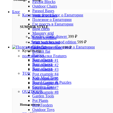
Paving Blocks
Outdoor Chairs
Parasol Bases
Блог
Категории блога
Блог о Евпатории
Vertical trellises
Полезное о Евпатории
Где поесть в Евпатории
SUMMER STYLE
Blog chess
Masonry grid
Wooden single drawer
399
₽
Infinit scrolling
Smart watches wood edition
599
₽
With background
Blog flat
Полезное о Евпатории
Panton tunior chair
199
₽
Купить еду
Default flat
Рынки
полезные ссылки
Features
Ваш объект
Post example #1
Ваш объект
Post example #2
Ваш объект
Post example #3
TOY
Post example #4
Kids Meal Time
Post example #5
Board Games & Puzzles
Post example #6
Creative Toys
Post example #7
OUTDOOR
Post example #8
Garden Tools
Pot Plants
Новые посты
Bird Feeders
Outdoor Toys