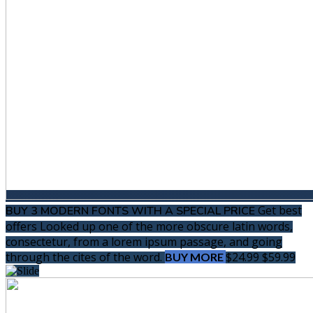
Get best
BUY 3 MODERN FONTS WITH A SPECIAL PRICE
offers
Looked up one of the more obscure latin words,
consectetur, from a lorem ipsum passage, and going
through the cites of the word.
$24.99
$59.99
BUY MORE