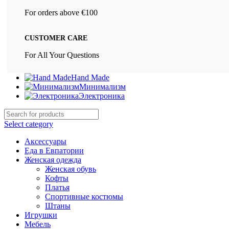
For orders above €100
CUSTOMER CARE
For All Your Questions
Hand Made
Минимализм
Электроника
Select category
Аксессуары
Еда в Евпатории
Женская одежда
Женская обувь
Кофты
Платья
Спортивные костюмы
Штаны
Игрушки
Мебель